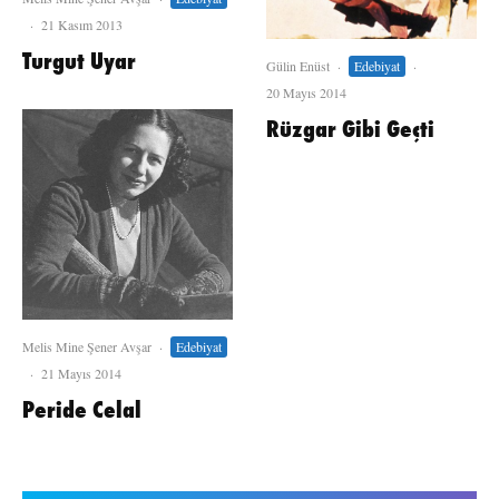
·
21 Kasım 2013
Turgut Uyar
Gülin Enüst
·
Edebiyat
·
20 Mayıs 2014
Rüzgar Gibi Geçti
Melis Mine Şener Avşar
·
Edebiyat
·
21 Mayıs 2014
Peride Celal