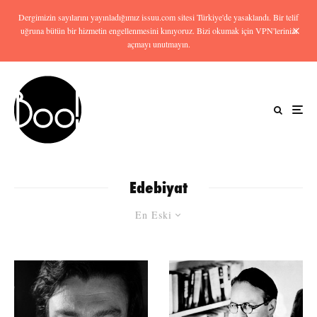
Dergimizin sayılarını yayınladığımız issuu.com sitesi Türkiye'de yasaklandı. Bir telif
uğruna bütün bir hizmetin engellenmesini kınıyoruz. Bizi okumak için VPN'lerinizi
açmayı unutmayın.
Edebiyat
En Eski