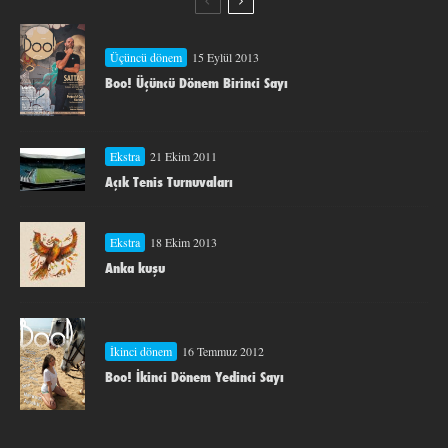
Üçüncü dönem
15 Eylül 2013
Boo! Üçüncü Dönem Birinci Sayı
Ekstra
21 Ekim 2011
Açık Tenis Turnuvaları
Ekstra
18 Ekim 2013
Anka kuşu
İkinci dönem
16 Temmuz 2012
Boo! İkinci Dönem Yedinci Sayı