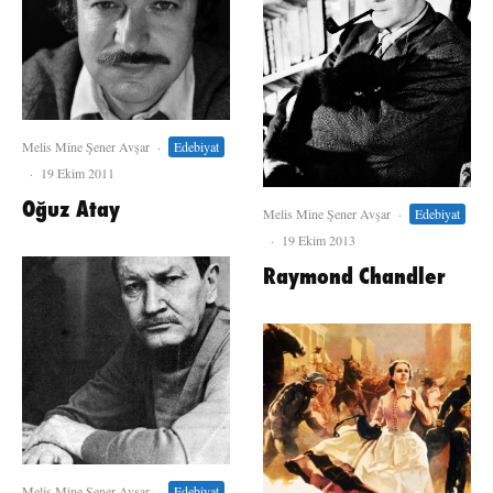
Melis Mine Şener Avşar
·
Edebiyat
·
19 Ekim 2011
Oğuz Atay
Melis Mine Şener Avşar
·
Edebiyat
·
19 Ekim 2013
Raymond Chandler
Melis Mine Şener Avşar
·
Edebiyat