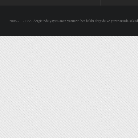
2006 - ... / Boo! dergisinde yayımlanan yazıların her hakkı dergide ve yazarlarında saklıdı