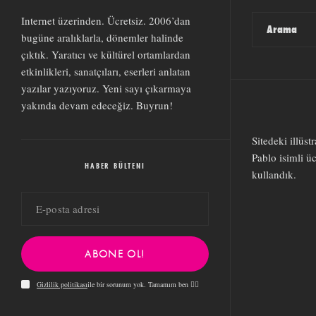
Internet üzerinden. Ücretsiz. 2006’dan
bugüne aralıklarla, dönemler halinde
çıktık. Yaratıcı ve kültürel ortamlardan
etkinlikleri, sanatçıları, eserleri anlatan
yazılar yazıyoruz. Yeni sayı çıkarmaya
yakında devam edeceğiz. Buyrun!
Sitedeki illüst
Pablo
isimli ü
HABER BÜLTENI
kullandık.
ABONE OL!
Gizlilik politikası
ile bir sorunum yok. Tamamım ben 👍🏻