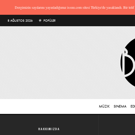
Dergimizin sayılarını yayınladığımız issuu.com sitesi Türkiye'de yasaklandı. Bir tel
8 AĞUSTOS 2026
POPÜLER
MÜZIK
SINEMA
ED
HAKKIMIZDA