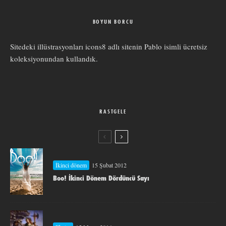
BOYUN BORCU
Sitedeki illüstrasyonları
icons8
adlı sitenin
Pablo
isimli ücretsiz
koleksiyonundan kullandık.
RASTGELE
İkinci dönem
15 Şubat 2012
Boo! İkinci Dönem Dördüncü Sayı