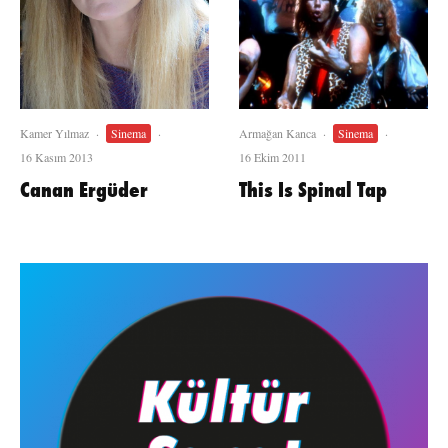
Kamer Yılmaz
·
Sinema
·
Armağan Kanca
·
Sinema
·
16 Kasım 2013
16 Ekim 2011
Canan Ergüder
This Is Spinal Tap