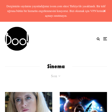
Dergimizin sayılarını yayınladığımız issuu.com sitesi Türkiye'de yasaklandı. Bir telif
uğruna bütün bir hizmetin engellenmesini kınıyoruz. Bizi okumak için VPN'lerinizi
açmayı unutmayın.
Sinema
Son