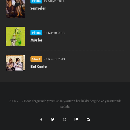
Ekstra
15 Mayıs 2014
Sentörler
Ekstra
21 Kasım 2013
Müzler
Müzik
23 Kasım 2013
Bel Canto
2006 - ... / Boo! dergisinde yayımlanan yazıların her hakkı dergide ve yazarlarında
saklıdır.