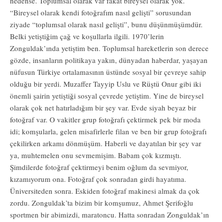
nedense. Toplumsal olarak var fakat bireysel olarak yok.
“Bireysel olarak kendi fotoğrafım nasıl gelişti” sorusundan
ziyade “toplumsal olarak nasıl gelişti”, bunu düşünmüşümdür.
Belki yetiştiğim çağ ve koşullarla ilgili. 1970’lerin
Zonguldak’ında yetiştim ben. Toplumsal hareketlerin son derece
gözde, insanların politikaya yakın, dünyadan haberdar, yaşayan
nüfusun Türkiye ortalamasının üstünde sosyal bir çevreye sahip
olduğu bir yerdi. Muzaffer Tayyip Uslu ve Rüştü Onur gibi iki
önemli şairin yetiştiği sosyal çevrede yetiştim. Yine de bireysel
olarak çok net hatırladığım bir şey var. Evde siyah beyaz bir
fotoğraf var. O vakitler grup fotoğrafı çektirmek pek bir moda
idi; komşularla, gelen misafirlerle filan ve ben bir grup fotoğrafı
çekilirken arkamı dönmüşüm. Haberli ve dayatılan bir şey var
ya, muhtemelen onu sevmemişim. Babam çok kızmıştı.
Şimdilerde fotoğraf çektirmeyi benim oğlum da sevmiyor,
kızamıyorum ona. Fotoğraf çok sonradan girdi hayatıma.
Üniversiteden sonra. Eskiden fotoğraf makinesi almak da çok
zordu. Zonguldak’ta bizim bir komşumuz, Ahmet Şerifoğlu
sportmen bir abimizdi, maratoncu. Hatta sonradan Zonguldak’ın