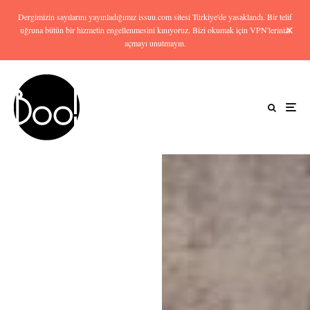
Dergimizin sayılarını yayınladığımız issuu.com sitesi Türkiye'de yasaklandı. Bir telif
uğruna bütün bir hizmetin engellenmesini kınıyoruz. Bizi okumak için VPN'lerinizi
açmayı unutmayın.