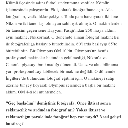
Kilimli ilçesinde adını futbol stadyumuna verdiler. Kömür
işletmesinde çalışıyordu. Ek iş olarak fotoğrafhane açtı. Aile
fotoğrafları, vesikalıklar çekiyor. Tonla para harcayarak iki tane
Nikon ve iki tane flaşı olmayan sabit ışık almıştı. O makinelerden
bir tanesini geçen sene Hayyam Pasajı’ndan 250 liraya aldım,
aynı makine, Nikkormat. O dönemde alınan fotoğraf makineleri
ile fotoğrafçılığa başlayıp bitirebilirdin. 60’larda başlayıp 85’te
bitirebilirdin. Bir Olympus OM 10’du. Olympus’un henüz
profesyonel makineler hattından çekilmediği, Nikon’a ve
Canon’a piyasayı bırakmadığı dönemdi. Ucuz ve alınabilir ama
yarı profesyonel sayılabilecek bir makine değildi. O dönemde
İngiltere’de bulundum fotoğraf eğitimi için. O makineyi satıp
üzerine bir şey koyarak Olympus serisinden başka bir makine
aldım. OM 4-ti idi muhtemelen.
“Geç başladım” demiştiniz fotoğrafa. Önce iktisat sonra
reklamcılık ve ardından fotoğraf mı? Yoksa iktisat ve
reklamcılığın paralelinde fotoğraf hep var mıydı? Nasıl gelişti
bu süreç?