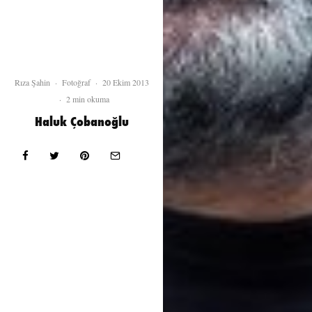
Rıza Şahin
·
Fotoğraf
·
20 Ekim 2013
·
2 min okuma
Haluk Çobanoğlu