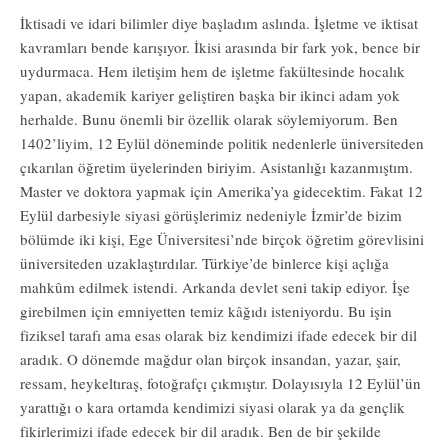
İktisadi ve idari bilimler diye başladım aslında. İşletme ve iktisat
kavramları bende karışıyor. İkisi arasında bir fark yok, bence bir
uydurmaca. Hem iletişim hem de işletme fakültesinde hocalık
yapan, akademik kariyer geliştiren başka bir ikinci adam yok
herhalde. Bunu önemli bir özellik olarak söylemiyorum. Ben
1402’liyim, 12 Eylül döneminde politik nedenlerle üniversiteden
çıkarılan öğretim üyelerinden biriyim. Asistanlığı kazanmıştım.
Master ve doktora yapmak için Amerika’ya gidecektim. Fakat 12
Eylül darbesiyle siyasi görüşlerimiz nedeniyle İzmir’de bizim
bölümde iki kişi, Ege Üniversitesi’nde birçok öğretim görevlisini
üniversiteden uzaklaştırdılar. Türkiye’de binlerce kişi açlığa
mahkûm edilmek istendi. Arkanda devlet seni takip ediyor. İşe
girebilmen için emniyetten temiz kâğıdı isteniyordu. Bu işin
fiziksel tarafı ama esas olarak biz kendimizi ifade edecek bir dil
aradık. O dönemde mağdur olan birçok insandan, yazar, şair,
ressam, heykeltıraş, fotoğrafçı çıkmıştır. Dolayısıyla 12 Eylül’ün
yarattığı o kara ortamda kendimizi siyasi olarak ya da gençlik
fikirlerimizi ifade edecek bir dil aradık. Ben de bir şekilde