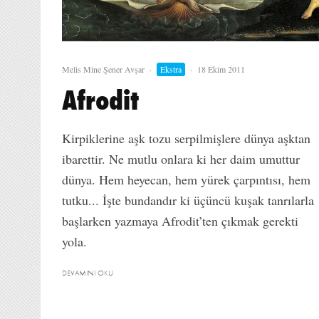
Melis Mine Şener Avşar
·
Ekstra
·
18 Ekim 2011
Afrodit
Kirpiklerine aşk tozu serpilmişlere dünya aşktan
ibarettir. Ne mutlu onlara ki her daim umuttur
dünya. Hem heyecan, hem yürek çarpıntısı, hem
tutku... İşte bundandır ki üçüncü kuşak tanrılarla
başlarken yazmaya Afrodit’ten çıkmak gerekti
yola.
DEVAMINI OKU