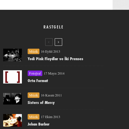
RASTGELE
Müzik
16 Eylül 2013
Yedi Pink Floydlar ve İki Prenses
Fotoğraf
17 Mayıs 2014
Orta Format
Müzik
16 Kasım 2011
Sisters of Mercy
Müzik
17 Ekim 2013
Jehan Barbur