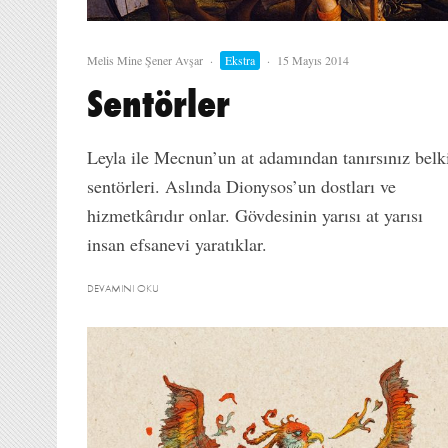
Melis Mine Şener Avşar
·
Ekstra
·
15 Mayıs 2014
Sentörler
Leyla ile Mecnun’un at adamından tanırsınız belk
sentörleri. Aslında Dionysos’un dostları ve
hizmetkârıdır onlar. Gövdesinin yarısı at yarısı
insan efsanevi yaratıklar.
DEVAMINI OKU