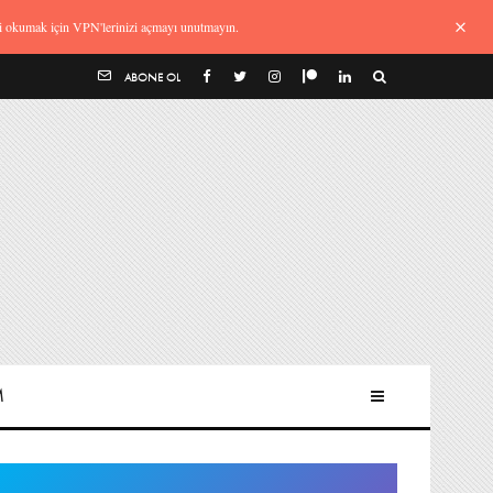
izi okumak için VPN'lerinizi açmayı unutmayın.
ABONE OL
M