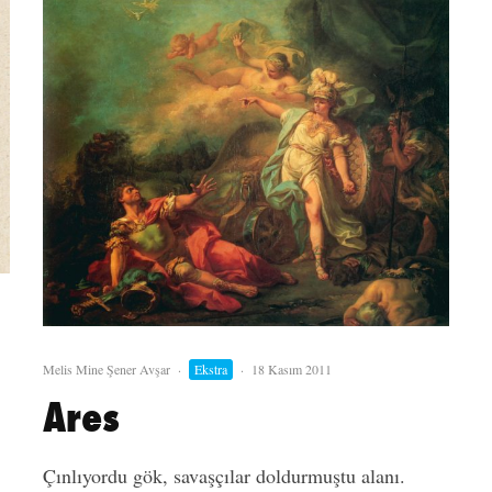
Melis Mine Şener Avşar
·
Ekstra
·
18 Kasım 2011
Ares
Çınlıyordu gök, savaşçılar doldurmuştu alanı.