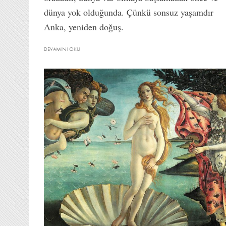
dünya yok olduğunda. Çünkü sonsuz yaşamdır
Anka, yeniden doğuş.
DEVAMINI OKU