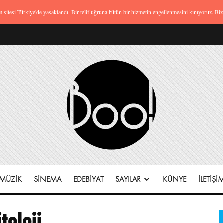
m sitesi Türkiye'de yasaklandı. Bir telif uğruna bütün bir hizmetin engellenmesini kınıyoruz. B
MÜZIK
SINEMA
EDEBIYAT
SAYILAR
KÜNYE
İLETIŞI
toloji