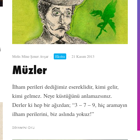
i
Melis Mine Şener Avşar
·
Ekstra
·
21 Kasım 2013
Müzler
İlham perileri dediğimiz esereklidir, kimi gelir,
kimi gelmez. Neye küstüğünü anlamazsınız.
Derler ki hep bir ağızdan; “3 – 7 – 9, hiç aramayın
ilham perilerini, biz aslında yokuz!”
DEVAMINI OKU