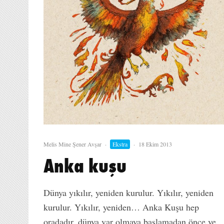
Melis Mine Şener Avşar
·
Ekstra
·
18 Ekim 2013
Anka kuşu
Dünya yıkılır, yeniden kurulur. Yıkılır, yeniden
kurulur. Yıkılır, yeniden… Anka Kuşu hep
oradadır, dünya var olmaya başlamadan önce ve