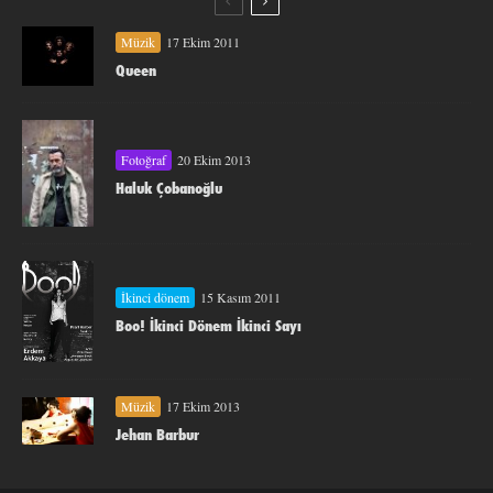
Müzik
17 Ekim 2011
Queen
Fotoğraf
20 Ekim 2013
Haluk Çobanoğlu
İkinci dönem
15 Kasım 2011
Boo! İkinci Dönem İkinci Sayı
Müzik
17 Ekim 2013
Jehan Barbur