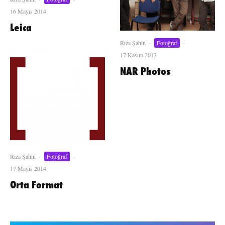
16 Mayıs 2014
Leica
Rıza Şahin
·
Fotoğraf
·
17 Kasım 2013
NAR Photos
Rıza Şahin
·
Fotoğraf
·
17 Mayıs 2014
Orta Format