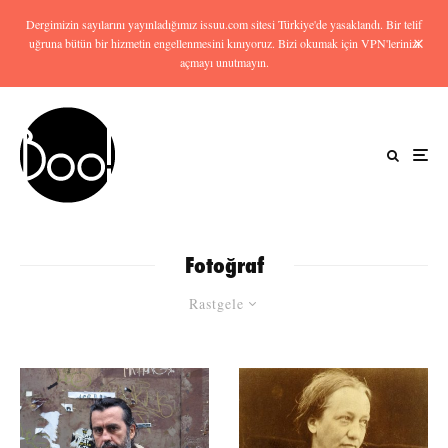
Dergimizin sayılarını yayınladığımız issuu.com sitesi Türkiye'de yasaklandı. Bir telif
uğruna bütün bir hizmetin engellenmesini kınıyoruz. Bizi okumak için VPN'lerinizi
açmayı unutmayın.
Fotoğraf
Rastgele