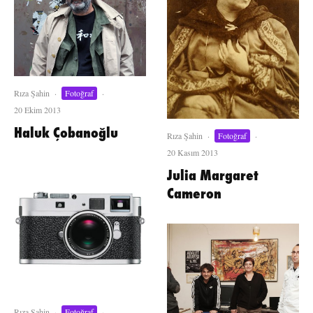
Rıza Şahin
·
Fotoğraf
·
20 Ekim 2013
Haluk Çobanoğlu
Rıza Şahin
·
Fotoğraf
·
20 Kasım 2013
Julia Margaret
Cameron
Rıza Şahin
·
Fotoğraf
·