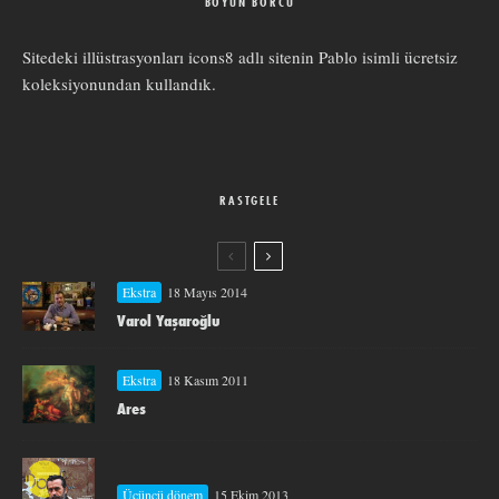
BOYUN BORCU
Sitedeki illüstrasyonları
icons8
adlı sitenin
Pablo
isimli ücretsiz
koleksiyonundan kullandık.
RASTGELE
Ekstra
18 Mayıs 2014
Varol Yaşaroğlu
Ekstra
18 Kasım 2011
Ares
Üçüncü dönem
15 Ekim 2013