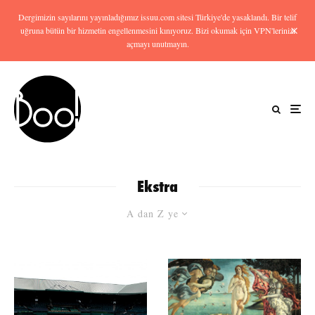
Dergimizin sayılarını yayınladığımız issuu.com sitesi Türkiye'de yasaklandı. Bir telif
uğruna bütün bir hizmetin engellenmesini kınıyoruz. Bizi okumak için VPN'lerinizi
açmayı unutmayın.
Ekstra
A dan Z ye