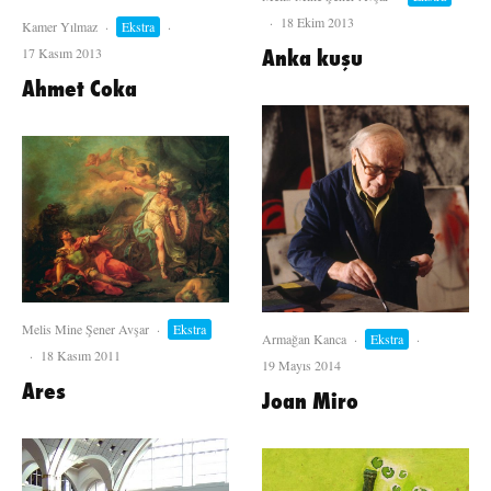
·
18 Ekim 2013
Kamer Yılmaz
·
Ekstra
·
Anka kuşu
17 Kasım 2013
Ahmet Coka
Melis Mine Şener Avşar
·
Ekstra
Armağan Kanca
·
Ekstra
·
·
18 Kasım 2011
19 Mayıs 2014
Ares
Joan Miro