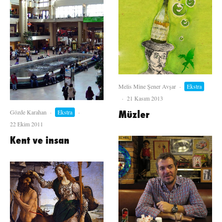
Melis Mine Şener Avşar
·
Ekstra
·
21 Kasım 2013
Müzler
Gözde Karahan
·
Ekstra
·
22 Ekim 2011
Kent ve insan