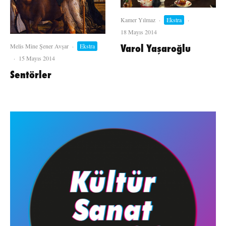
Kamer Yılmaz
·
Ekstra
·
18 Mayıs 2014
Varol Yaşaroğlu
Melis Mine Şener Avşar
·
Ekstra
·
15 Mayıs 2014
Sentörler