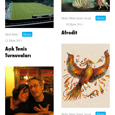
Melis Mine Şener Avşar
·
Ekstra
·
18 Ekim 2011
Afrodit
Mert Erbil
·
Ekstra
·
21 Ekim 2011
Açık Tenis
Turnuvaları
Melis Mine Şener Avşar
·
Ekstra