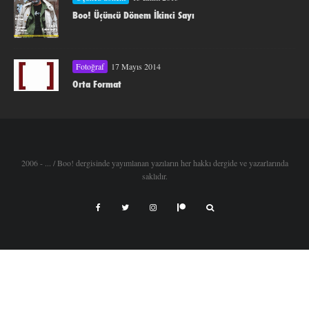
Boo! Üçüncü Dönem İkinci Sayı
Fotoğraf
17 Mayıs 2014
Orta Format
2006 - ... / Boo! dergisinde yayımlanan yazıların her hakkı dergide ve yazarlarında
saklıdır.